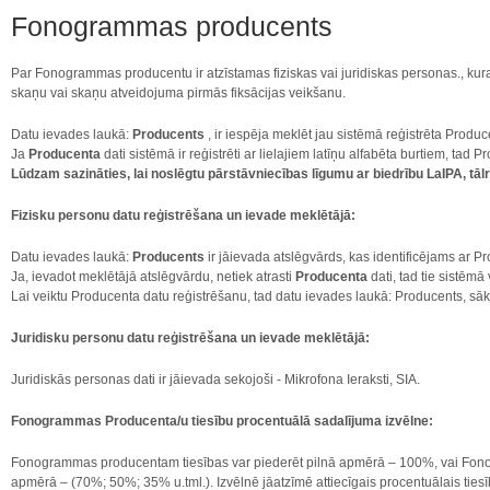
Fonogrammas producents
Par Fonogrammas producentu ir atzīstamas fiziskas vai juridiskas personas., kuras
skaņu vai skaņu atveidojuma pirmās fiksācijas veikšanu.
Datu ievades laukā:
Producents
, ir iespēja meklēt jau sistēmā reģistrēta Produ
Ja
Producenta
dati sistēmā ir reģistrēti ar lielajiem latīņu alfabēta burtiem, ta
Lūdzam sazināties, lai noslēgtu pārstāvniecības līgumu ar biedrību LaIPA, tā
Fizisku personu datu reģistrēšana un ievade meklētājā:
Datu ievades laukā:
Producents
ir jāievada atslēgvārds, kas identificējams ar P
Ja, ievadot meklētājā atslēgvārdu, netiek atrasti
Producenta
dati, tad tie sistēmā 
Lai veiktu Producenta datu reģistrēšanu, tad datu ievades laukā: Producents, sāko
Juridisku personu datu reģistrēšana un ievade meklētājā:
Juridiskās personas dati ir jāievada sekojoši - Mikrofona Ieraksti, SIA.
Fonogrammas Producenta/u tiesību procentuālā sadalījuma izvēlne:
Fonogrammas producentam tiesības var piederēt pilnā apmērā – 100%, vai Fono
apmērā – (70%; 50%; 35% u.tml.). Izvēlnē jāatzīmē attiecīgais procentuālais ties