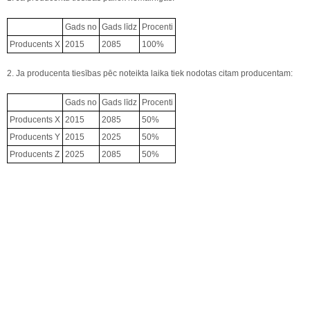
Gads no
Gads līdz
Procenti
Producents X
2015
2085
100%
2. Ja producenta tiesības pēc noteikta laika tiek nodotas citam producentam:
Gads no
Gads līdz
Procenti
Producents X
2015
2085
50%
Producents Y
2015
2025
50%
Producents Z
2025
2085
50%