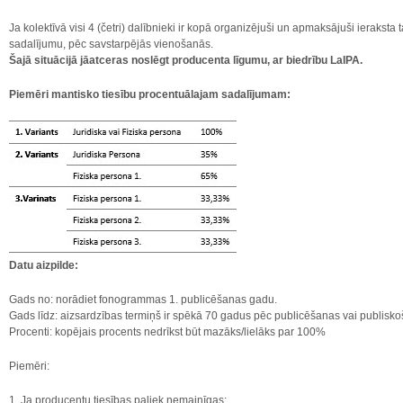
Ja kolektīvā visi 4 (četri) dalībnieki ir kopā organizējuši un apmaksājuši ieraksta
sadalījumu, pēc savstarpējās vienošanās.
Šajā situācijā jāatceras noslēgt producenta līgumu, ar biedrību LaIPA.
Piemēri mantisko tiesību procentuālajam sadalījumam:
Datu aizpilde:
Gads no: norādiet fonogrammas 1. publicēšanas gadu.
Gads līdz: aizsardzības termiņš ir spēkā 70 gadus pēc publicēšanas vai publis
Procenti: kopējais procents nedrīkst būt mazāks/lielāks par 100%
Piemēri:
1. Ja producentu tiesības paliek nemainīgas: