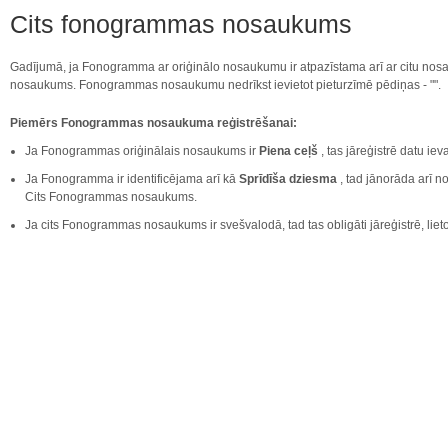
Cits fonogrammas nosaukums
Gadījumā, ja Fonogramma ar oriģinālo nosaukumu ir atpazīstama arī ar citu nos
nosaukums. Fonogrammas nosaukumu nedrīkst ievietot pieturzīmē pēdiņas - "".
Piemērs Fonogrammas nosaukuma reģistrēšanai:
Ja Fonogrammas oriģinālais nosaukums ir
Piena ceļš
, tas jāreģistrē datu i
Ja Fonogramma ir identificējama arī kā
Sprīdīša dziesma
, tad jānorāda arī
Cits Fonogrammas nosaukums.
Ja cits Fonogrammas nosaukums ir svešvalodā, tad tas obligāti jāreģistrē, lietoj